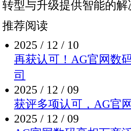
转型与升级提供智能的解
推荐阅读
2025 / 12 / 10
再获认可！AG官网数码
司
2025 / 12 / 09
获评多项认可，AG官
2025 / 12 / 09