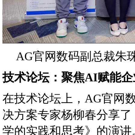
AG官网数码副总裁朱
技术论坛：聚焦AI赋能
在技术论坛上，AG官网
决方案专家杨柳春分享了《
学的实践和思考》的演讲