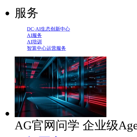
服务
DC·AI生态创新中心
AI服务
AI培训
智算中心运营服务
AG官网问学 企业级Age