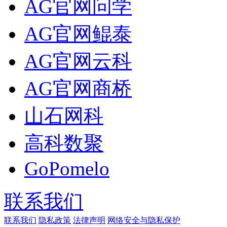
AG官网问学
AG官网鲲泰
AG官网云科
AG官网商桥
山石网科
高科数聚
GoPomelo
联系我们
联系我们
隐私政策
法律声明
网络安全与隐私保护