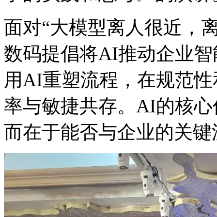
面对“大模型离人很近，离
数码提倡将AI推动企业
用AI重塑流程，在规范
率与敏捷共存。AI的核
而在于能否与企业的关键