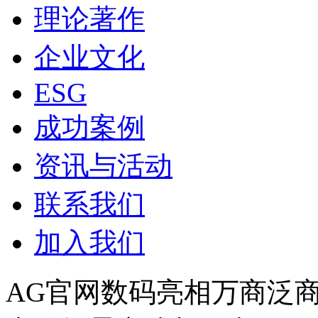
理论著作
企业文化
ESG
成功案例
资讯与活动
联系我们
加入我们
AG官网数码亮相万商泛商