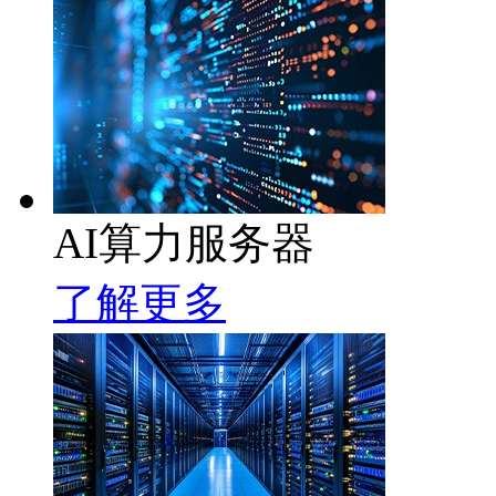
AI算力服务器
了解更多