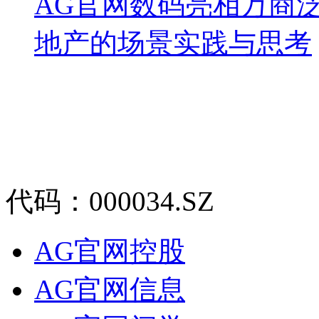
AG官网数码亮相万商泛
地产的场景实践与思考
代码：000034.SZ
AG官网控股
AG官网信息