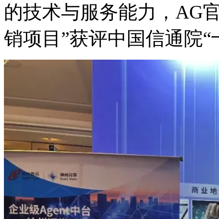
的技术与服务能力，AG官
销项目”获评中国信通院“