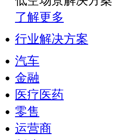
低空场景解决方案
了解更多
行业解决方案
汽车
金融
医疗医药
零售
运营商